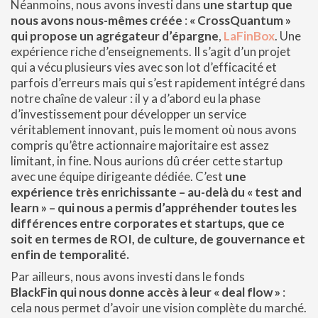
Néanmoins, nous avons investi dans
une startup que
nous avons nous-mêmes créée
:
« CrossQuantum »
qui propose un agrégateur d’épargne
,
LaFinBox
. Une
expérience riche d’enseignements. Il s’agit d’un projet
qui a vécu plusieurs vies avec son lot d’efficacité et
parfois d’erreurs mais qui s’est rapidement intégré dans
notre chaîne de valeur : il y a d’abord eu la phase
d’investissement pour développer un service
véritablement innovant, puis le moment où nous avons
compris qu’être actionnaire majoritaire est assez
limitant, in fine. Nous aurions dû créer cette startup
avec une équipe dirigeante dédiée. C’est
une
expérience très enrichissante – au-delà du « test and
learn » – qui nous a permis d’appréhender toutes les
différences entre corporates et startups, que ce
soit en termes de ROI, de culture, de gouvernance et
enfin de temporalité.
Par ailleurs, nous avons investi dans le fonds
BlackFin qui nous donne accès à leur « deal flow »
:
cela nous permet d’avoir une vision complète du marché.