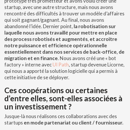
prototype très prometteur et avons voulu créer une
startup, avec une autre structure, mais nous avons
rencontré des difficultés à trouver un modèle d’affaires
qui soit gagnant/gagnant. Au final, nous avons
abandonné l’idée. Dernier point,
la robotisation sur
laquelle nous avons travaillé pour mettre en place
des process robotisés et augmentés
,
et accroître
notre puissance et efficience opérationnelle
essentiellement dans nos services de back-office, de
migration et en finance
. Nous avons créé une « bot
factory » interne avec
UI Path
, startup devenue Licorne,
qui nous a apporté la solution logicielle qui a permis à
cette initiative de se déployer.
Ces coopérations ou certaines
d’entre elles, sont-elles associées à
un investissement ?
Jusque-là nous réalisons ces collaborations avec des
startups
en mode partenariat ou client / fournisseur.