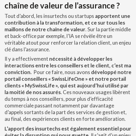
chaîne de valeur de l’assurance ?
Tout d’abord, les insurtechs ou startups
apportent une
contribution à la transformation, et ce sur tous les
maillons de notre chaîne de valeur
. Sur la partie middle
et back-office par exemple, l’IA se révèle être un
véritable atout pour renforcer la relation client, un enjeu
clé dans l’assurance.
Il y a effectivement
nécessité à développer les
interactions entre les conseillers et le client, c’est ma
conviction.
Pour ce faire, nous avons
développé notre
portail conseillers « SwissLifeOne » et notre portail
clients « MySwissLife », qui est aujourd’hui utilisé par
la moitié de nos assurés
. Ces nouveaux usages libèrent
du temps à nos conseillers, pour plus d’efficacité
commerciale passant notamment par davantage
d’appels sortants de la part des services de gestion et,
au final, des expériences clients en forte amélioration.
L’apport des insurtechs est également essentiel pour
éviter la disruption qui nous guette
. Il s’agit d’un enjeu