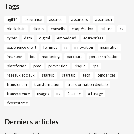
Tags
agilité
assurance
assureur
assureurs
assurtech
blockchain
clients
conseils
coopération
culture
cx
cyber
data
digital
embedded
entreprises
expérience client
femmes
ia
innovation
inspiration
insurtech
iot
marketing
parcours
personnalisation
plateforme
pme
prevention
risque
rpa
réseaux sociaux
startup
start up
tech
tendances
transfonum
transformation
transformation digitale
transparence
usages
ux
à la une
à l'usage
écosysteme
Derniers articles