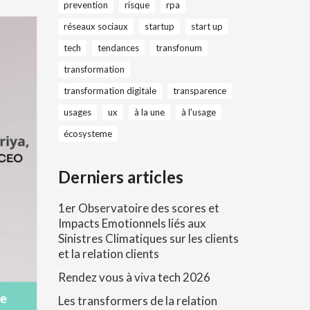
prevention
risque
rpa
réseaux sociaux
startup
start up
tech
tendances
transfonum
transformation
transformation digitale
transparence
usages
ux
à la une
à l'usage
écosysteme
Derniers articles
1er Observatoire des scores et
Impacts Emotionnels liés aux
Sinistres Climatiques sur les clients
et la relation clients
Rendez vous à viva tech 2026
Les transformers de la relation