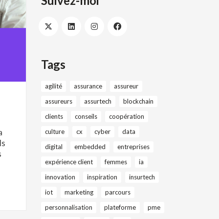
Suivez-moi
Tags
agilité
assurance
assureur
assureurs
assurtech
blockchain
clients
conseils
coopération
a
culture
cx
cyber
data
ls
digital
embedded
entreprises
s
expérience client
femmes
ia
innovation
inspiration
insurtech
iot
marketing
parcours
personnalisation
plateforme
pme