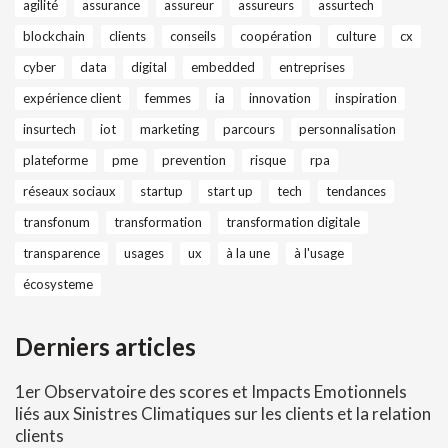
agilité
assurance
assureur
assureurs
assurtech
blockchain
clients
conseils
coopération
culture
cx
cyber
data
digital
embedded
entreprises
expérience client
femmes
ia
innovation
inspiration
insurtech
iot
marketing
parcours
personnalisation
plateforme
pme
prevention
risque
rpa
réseaux sociaux
startup
start up
tech
tendances
transfonum
transformation
transformation digitale
transparence
usages
ux
à la une
à l'usage
écosysteme
Derniers articles
1er Observatoire des scores et Impacts Emotionnels
liés aux Sinistres Climatiques sur les clients et la relation
clients