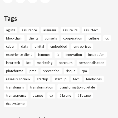
Tags
agilité
assurance
assureur
assureurs
assurtech
blockchain
clients
conseils
coopération
culture
cx
cyber
data
digital
embedded
entreprises
expérience client
femmes
ia
innovation
inspiration
insurtech
iot
marketing
parcours
personnalisation
plateforme
pme
prevention
risque
rpa
réseaux sociaux
startup
start up
tech
tendances
transfonum
transformation
transformation digitale
transparence
usages
ux
à la une
à l'usage
écosysteme