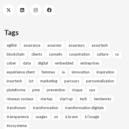
Tags
agilité
assurance
assureur
assureurs
assurtech
blockchain
clients
conseils
coopération
culture
cx
cyber
data
digital
embedded
entreprises
expérience client
femmes
ia
innovation
inspiration
insurtech
iot
marketing
parcours
personnalisation
plateforme
pme
prevention
risque
rpa
réseaux sociaux
startup
start up
tech
tendances
transfonum
transformation
transformation digitale
transparence
usages
ux
à la une
à l'usage
écosysteme