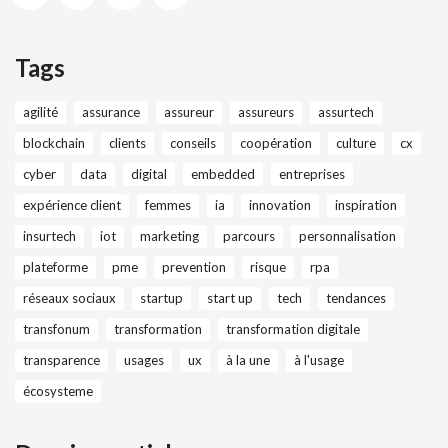
Tags
agilité
assurance
assureur
assureurs
assurtech
blockchain
clients
conseils
coopération
culture
cx
cyber
data
digital
embedded
entreprises
expérience client
femmes
ia
innovation
inspiration
insurtech
iot
marketing
parcours
personnalisation
plateforme
pme
prevention
risque
rpa
réseaux sociaux
startup
start up
tech
tendances
transfonum
transformation
transformation digitale
transparence
usages
ux
à la une
à l'usage
écosysteme