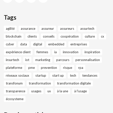
Tags
agilité
assurance
assureur
assureurs
assurtech
blockchain
clients
conseils
coopération
culture
cx
cyber
data
digital
embedded
entreprises
expérience client
femmes
ia
innovation
inspiration
insurtech
iot
marketing
parcours
personnalisation
plateforme
pme
prevention
risque
rpa
réseaux sociaux
startup
start up
tech
tendances
transfonum
transformation
transformation digitale
transparence
usages
ux
à la une
à l'usage
écosysteme