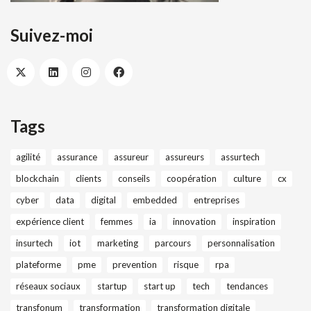
Suivez-moi
Tags
agilité
assurance
assureur
assureurs
assurtech
blockchain
clients
conseils
coopération
culture
cx
cyber
data
digital
embedded
entreprises
expérience client
femmes
ia
innovation
inspiration
insurtech
iot
marketing
parcours
personnalisation
plateforme
pme
prevention
risque
rpa
réseaux sociaux
startup
start up
tech
tendances
transfonum
transformation
transformation digitale