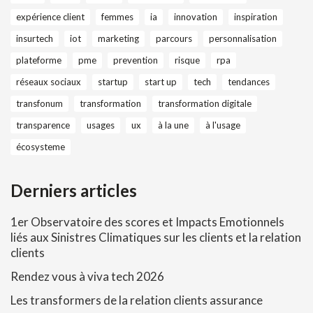
expérience client
femmes
ia
innovation
inspiration
insurtech
iot
marketing
parcours
personnalisation
plateforme
pme
prevention
risque
rpa
réseaux sociaux
startup
start up
tech
tendances
transfonum
transformation
transformation digitale
transparence
usages
ux
à la une
à l'usage
écosysteme
Derniers articles
1er Observatoire des scores et Impacts Emotionnels
liés aux Sinistres Climatiques sur les clients et la relation
clients
Rendez vous à viva tech 2026
Les transformers de la relation clients assurance