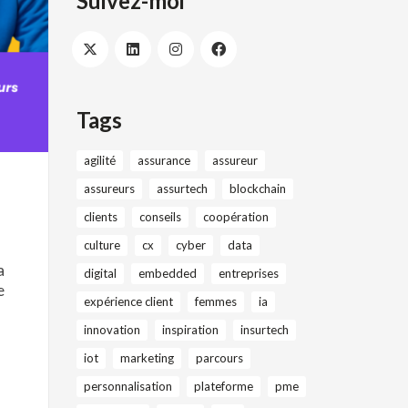
Suivez-moi
Tags
agilité
assurance
assureur
assureurs
assurtech
blockchain
clients
conseils
coopération
culture
cx
cyber
data
a
digital
embedded
entreprises
e
expérience client
femmes
ia
innovation
inspiration
insurtech
iot
marketing
parcours
personnalisation
plateforme
pme