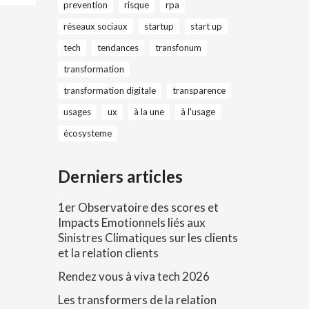
prevention
risque
rpa
réseaux sociaux
startup
start up
tech
tendances
transfonum
transformation
transformation digitale
transparence
usages
ux
à la une
à l'usage
écosysteme
Derniers articles
1er Observatoire des scores et
Impacts Emotionnels liés aux
Sinistres Climatiques sur les clients
et la relation clients
Rendez vous à viva tech 2026
Les transformers de la relation