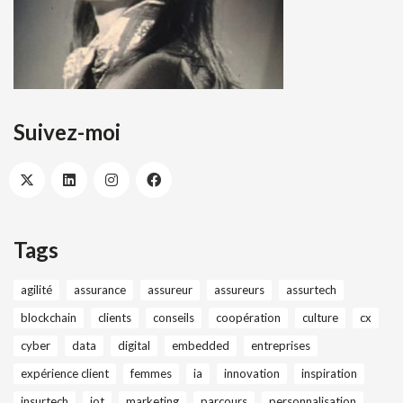
Suivez-moi
Tags
agilité
assurance
assureur
assureurs
assurtech
blockchain
clients
conseils
coopération
culture
cx
cyber
data
digital
embedded
entreprises
expérience client
femmes
ia
innovation
inspiration
insurtech
iot
marketing
parcours
personnalisation