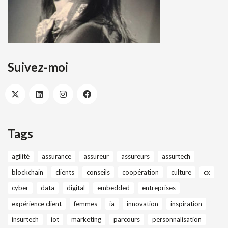
Suivez-moi
Tags
agilité
assurance
assureur
assureurs
assurtech
blockchain
clients
conseils
coopération
culture
cx
cyber
data
digital
embedded
entreprises
expérience client
femmes
ia
innovation
inspiration
insurtech
iot
marketing
parcours
personnalisation