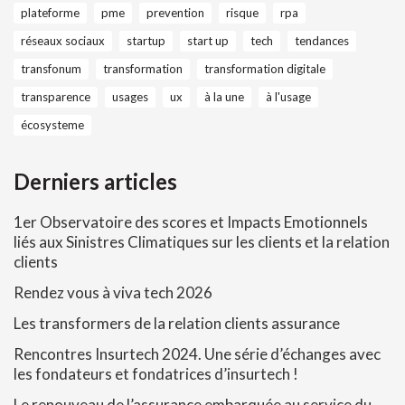
plateforme
pme
prevention
risque
rpa
réseaux sociaux
startup
start up
tech
tendances
transfonum
transformation
transformation digitale
transparence
usages
ux
à la une
à l'usage
écosysteme
Derniers articles
1er Observatoire des scores et Impacts Emotionnels
liés aux Sinistres Climatiques sur les clients et la relation
clients
Rendez vous à viva tech 2026
Les transformers de la relation clients assurance
Rencontres Insurtech 2024. Une série d’échanges avec
les fondateurs et fondatrices d’insurtech !
Le renouveau de l’assurance embarquée au service du