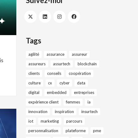
Suivez-moi
Tags
agilité
assurance
assureur
is
assureurs
assurtech
blockchain
clients
conseils
coopération
culture
cx
cyber
data
digital
embedded
entreprises
expérience client
femmes
ia
innovation
inspiration
insurtech
iot
marketing
parcours
personnalisation
plateforme
pme