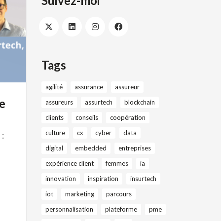
Suivez-moi
Tags
agilité
assurance
assureur
ce
assureurs
assurtech
blockchain
clients
conseils
coopération
culture
cx
cyber
data
 :
digital
embedded
entreprises
expérience client
femmes
ia
innovation
inspiration
insurtech
iot
marketing
parcours
personnalisation
plateforme
pme