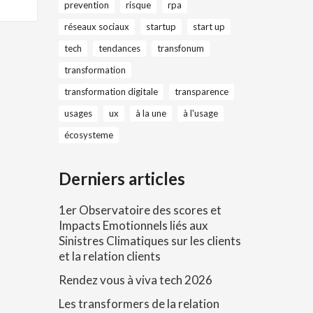
prevention
risque
rpa
réseaux sociaux
startup
start up
tech
tendances
transfonum
transformation
transformation digitale
transparence
usages
ux
à la une
à l'usage
écosysteme
Derniers articles
1er Observatoire des scores et
Impacts Emotionnels liés aux
Sinistres Climatiques sur les clients
et la relation clients
Rendez vous à viva tech 2026
Les transformers de la relation