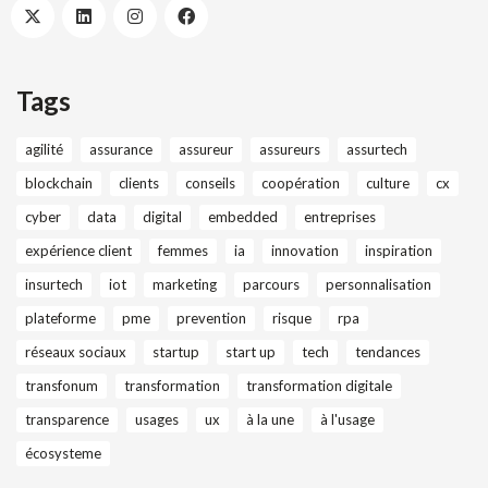
Tags
agilité
assurance
assureur
assureurs
assurtech
blockchain
clients
conseils
coopération
culture
cx
cyber
data
digital
embedded
entreprises
expérience client
femmes
ia
innovation
inspiration
insurtech
iot
marketing
parcours
personnalisation
plateforme
pme
prevention
risque
rpa
réseaux sociaux
startup
start up
tech
tendances
transfonum
transformation
transformation digitale
transparence
usages
ux
à la une
à l'usage
écosysteme