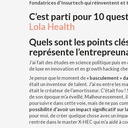
fondatrices d’Insurtech qui réinventent et t
C’est parti pour
10 ques
Lola Health
Quels sont les points clé
repré
sente l
’entrepreuna
J’ai fait des études en science politique puis en
de luxe en innovation et en growth hacking che
Je pense que le moment de
« basculement » d
était un inventeur de talent. J’ai eu entre les
était le créateur de l’amortisseur. C’était fou
de son époque m’a éveillé. Malheureusement, il
poursuivre dans cette voie, mais de ne pas co
possibilité d’avoir un impact significatif sur 
pour moi, de créer quelque chose avec un impact 
rentrée dans le master X-HEC qui m’a aidé à c