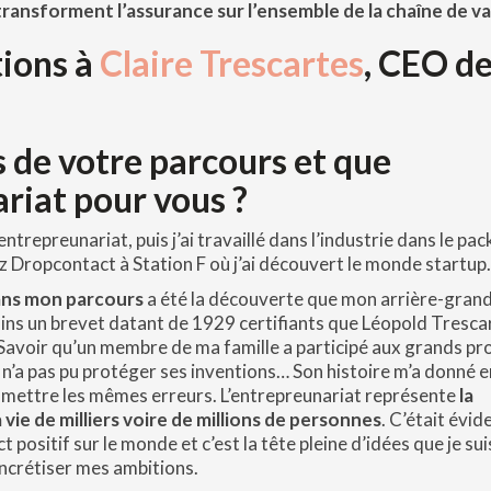
ransforment l’assurance sur l’ensemble de la chaîne de va
tions à
Claire Trescartes
, CEO d
s de votre parcours et que
riat pour vous ?
 entrepreunariat, puis j’ai travaillé dans l’industrie dans le pa
z Dropcontact à Station F où j’ai découvert le monde startup.
ans mon parcours
a été la découverte que mon arrière-gran
 mains un brevet datant de 1929 certifiants que Léopold Tresca
 ! Savoir qu’un membre de ma famille a participé aux grands p
 n’a pas pu protéger ses inventions… Son histoire m’a donné e
mmettre les mêmes erreurs. L’entrepreunariat représente
la
la vie de milliers voire de millions de personnes
. C’était évid
positif sur le monde et c’est la tête pleine d’idées que je sui
oncrétiser mes ambitions.