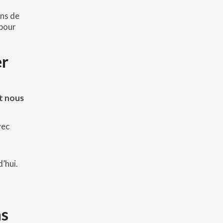
ns de
 pour
er
et nous
vec
’hui.
ns