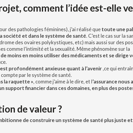
ojet, comment l’idée est-elle v
ur des pathologies féminines), j’ai réalisé que
toute une pa
la société et dans le système de santé
. C’est le cas sur la s
ome des ovaires polykystiques, etc) mais aussi sur des pos
s comme l’intimité et la sexualité. Même phénomène sur la
 de moins en moins utiliser des médicaments et se dirige v
ce.
est profondément anxieuse quant à l’avenir
,ce qui entraî
ès mal pris en compte par le système de s
s la raquette »
, comme j’aime à le dire, et l
’assurance nous 
 un support financier dans ces domaines, en plus des poste
tion de valeur ?
mbitionne de construire un système de santé plus juste et