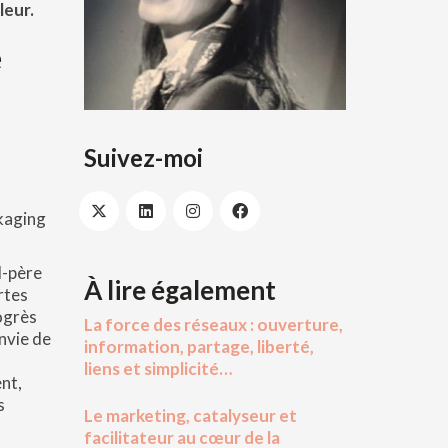
leur.
e
Suivez-moi
ckaging
d-père
À lire également
rtes
rogrès
La force des réseaux : ouverture,
nvie de
information, partage, liberté,
liens et simplicité…
ent,
s
Le marketing, catalyseur et
facilitateur au cœur de la