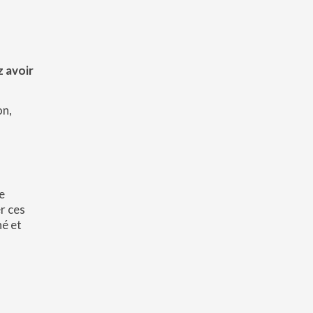
 avoir
on,
.
e
er ces
hé et