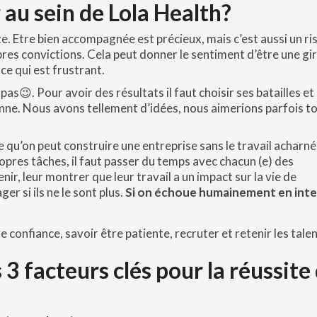
 au sein de Lola Health?
e. Etre bien accompagnée est précieux, mais c’est aussi un ri
pres convictions. Cela peut donner le sentiment d’être une gi
ce qui est frustrant.
s pas😉. Pour avoir des résultats il faut choisir ses batailles et
enne. Nous avons tellement d’idées, nous aimerions parfois t
re qu’on peut construire une entreprise sans le travail acharné
opres tâches, il faut passer du temps avec chacun (e) des
nir, leur montrer que leur travail a un impact sur la vie de
ger si ils ne le sont plus.
Si on échoue humainement en inte
re confiance, savoir être patiente, recruter et retenir les talen
 3 facteurs clés pour la réussite