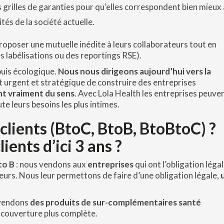
 grilles de garanties pour qu’elles correspondent bien mieux
ités de la société actuelle.
roposer une mutuelle inédite à leurs collaborateurs tout en
 labélisations ou des reportings RSE).
puis écologique.
Nous nous dirigeons aujourd’hui vers la
est urgent et stratégique de construire des entreprises
nt vraiment du sens
. Avec Lola Health les entreprises peuve
te leurs besoins les plus intimes.
 clients (BtoC, BtoB, BtoBtoC) ?
ents d’ici 3 ans ?
to B
: nous vendons aux
entreprises
qui ont l’obligation léga
eurs. Nous leur permettons de faire d’une obligation légale,
 vendons
des produits de sur-complémentaires santé
 couverture plus complète.