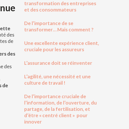
transformation des entreprises
enue
et des consommateurs
De l’importance de se
lette
transformer… Mais comment ?
anté des
tes de
Une excellente expérience client,
cruciale pour les assureurs
ers des
L’assurance doit se réinventer
ne des
anté.
L’agilité, une nécessité et une
a
culture de travail !
s de
De l’importance cruciale de
l’information, de l’ouverture, du
partage, de la fertilisation, et
d’être « centré client » pour
innover