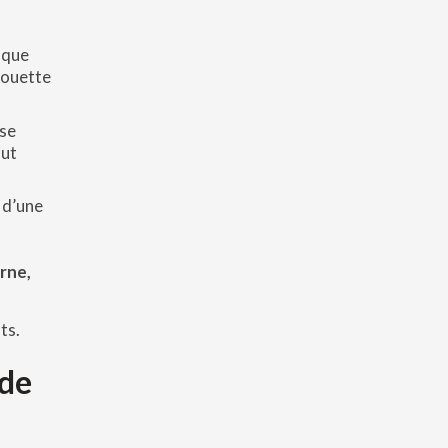
sque
rouette
 se
out
 d’une
rne,
ts.
 de