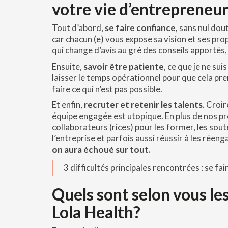
votre vie d’entrepreneur
Tout d’abord,
se faire confiance,
sans nul dout
car chacun (e) vous expose sa vision et ses pro
qui change d’avis au gré des conseils apportés, 
Ensuite,
savoir être patiente
, ce que je ne sui
laisser le temps opérationnel pour que cela pr
faire ce qui n’est pas possible.
Et enfin,
recruter et retenir les talents
. Croi
équipe engagée est utopique. En plus de nos pr
collaborateurs (rices) pour les former, les soute
l’entreprise et parfois aussi réussir à les réenga
on aura échoué sur tout.
3 difficultés principales rencontrées : se fai
Quels sont selon vous les
Lola Health?