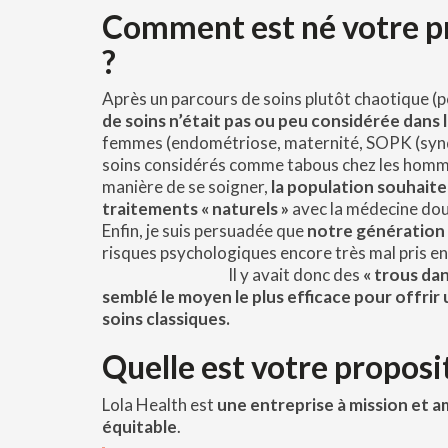
Comment est né votre pr
?
Après un parcours de soins plutôt chaotique (po
de soins n’était pas ou peu considérée dans 
femmes (endométriose, maternité, SOPK (syndr
soins considérés comme tabous chez les homme
manière de se soigner,
la population souhaite
traitements « naturels »
avec la médecine dou
Enfin, je suis persuadée que
notre génération 
risques psychologiques encore tr
Il y avait donc des
« trous dan
semblé le moyen le plus efficace pour offrir
soins classiques.
Quelle est votre proposi
Lola Health est
une entreprise à mission et a
équitable
.