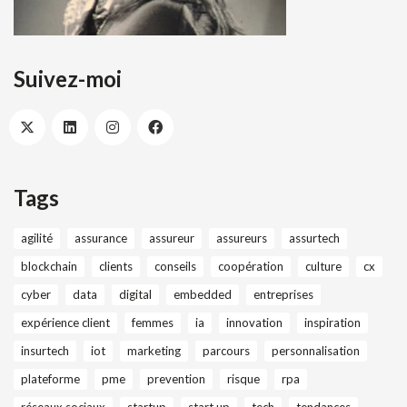
Suivez-moi
Tags
agilité
assurance
assureur
assureurs
assurtech
blockchain
clients
conseils
coopération
culture
cx
cyber
data
digital
embedded
entreprises
expérience client
femmes
ia
innovation
inspiration
insurtech
iot
marketing
parcours
personnalisation
plateforme
pme
prevention
risque
rpa
réseaux sociaux
startup
start up
tech
tendances