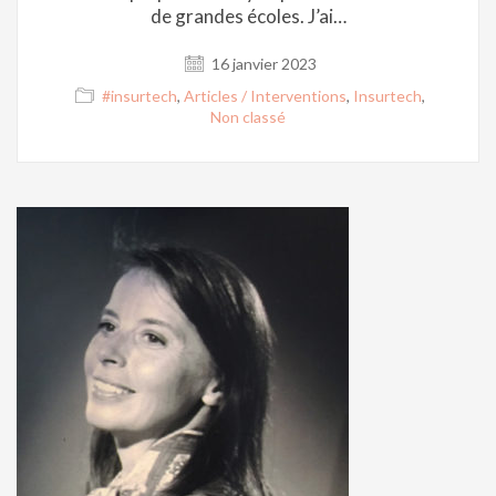
de grandes écoles. J’ai…
16 janvier 2023
#insurtech
,
Articles / Interventions
,
Insurtech
,
Non classé